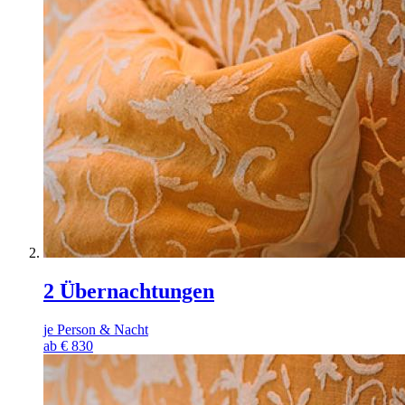
2 Übernachtungen
je Person & Nacht
ab
€
830