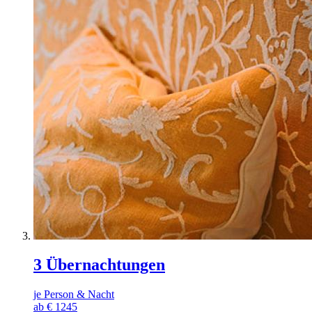
3 Übernachtungen
je Person & Nacht
ab
€
1245